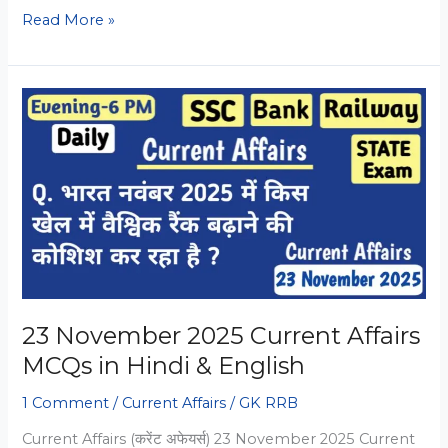
24
Read More »
November
2025
Current
Affairs
MCQs
in
Hindi
&
English
23 November 2025 Current Affairs
MCQs in Hindi & English
1 Comment
/
Current Affairs
/
GK RRB
Current Affairs (करेंट अफेयर्स) 23 November 2025 Current