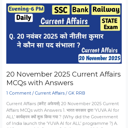
Current
Affairs
MCQs
for
SSC,
RRB,
Bank
20 November 2025 Current Affairs
MCQs with Answers
1 Comment
/
Current Affairs
/
GK RRB
Current Affairs (करेंट अफेयर्स) 20 November 2025 Current
Affairs MCQs with Answers 1. भारत सरकार द्वारा ‘YUVA AI for
ALL’ कार्यक्रम क्यों शुरू किया गया ? (Why did the Government
of India launch the ‘YUVA AI for ALL’ programme ?) A.