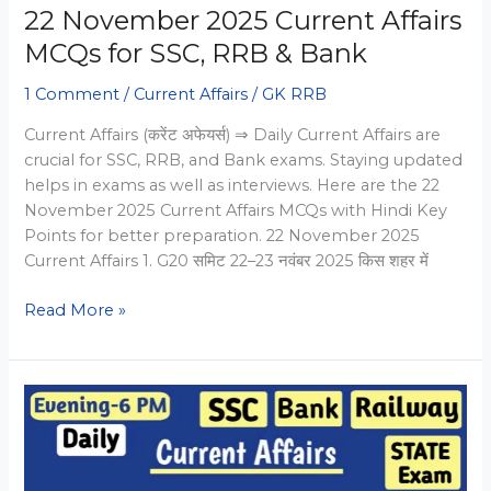
22 November 2025 Current Affairs
MCQs for SSC, RRB & Bank
1 Comment
/
Current Affairs
/
GK RRB
Current Affairs (करेंट अफेयर्स) ⇒ Daily Current Affairs are
crucial for SSC, RRB, and Bank exams. Staying updated
helps in exams as well as interviews. Here are the 22
November 2025 Current Affairs MCQs with Hindi Key
Points for better preparation. 22 November 2025
Current Affairs 1. G20 समिट 22–23 नवंबर 2025 किस शहर में
22
Read More »
November
2025
Current
Affairs
MCQs
for
SSC,