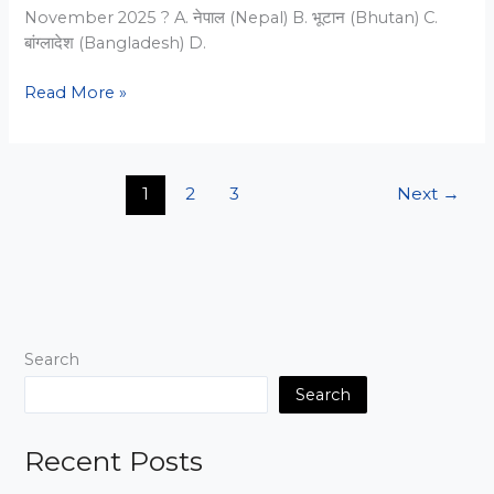
November 2025 ? A. नेपाल (Nepal) B. भूटान (Bhutan) C.
बांग्लादेश (Bangladesh) D.
16
Read More »
Nov 2025
Current
Affairs:
1
2
3
Next
→
20
MCQs
for
Exam
Prep
Search
Search
Recent Posts