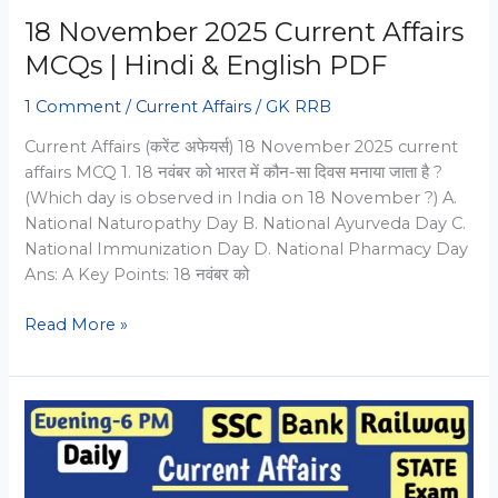
18 November 2025 Current Affairs
MCQs | Hindi & English PDF
1 Comment
/
Current Affairs
/
GK RRB
Current Affairs (करेंट अफेयर्स) 18 November 2025 current
affairs MCQ 1. 18 नवंबर को भारत में कौन-सा दिवस मनाया जाता है ?
(Which day is observed in India on 18 November ?) A.
National Naturopathy Day B. National Ayurveda Day C.
National Immunization Day D. National Pharmacy Day
Ans: A Key Points: 18 नवंबर को
18
Read More »
November
2025
Current
Affairs
MCQs
|