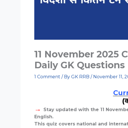
11 November 2025 C
Daily GK Questions
1 Comment
/ By
GK RRB
/
November 11, 
Curr
(क
→
Stay updated with the 11 Novembe
English.
This quiz covers national and interna