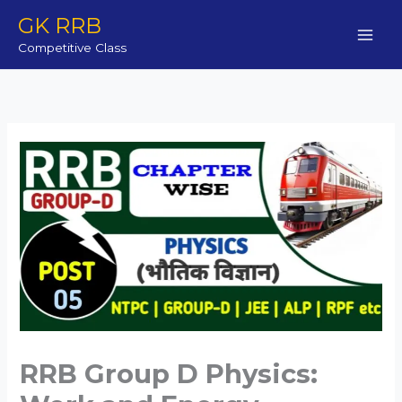
Skip
GK RRB
to
Competitive Class
content
RRB Group D Physics: