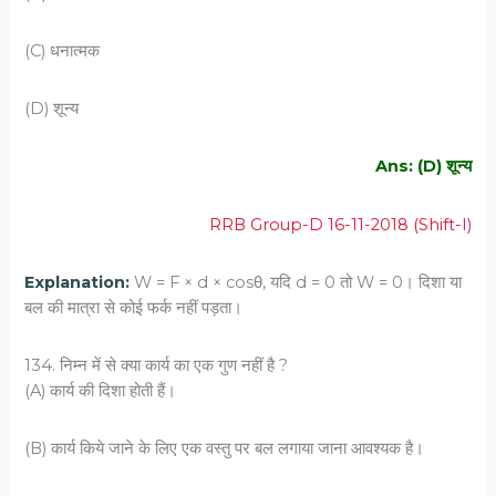
(C) धनात्‍मक
(D) शून्‍य
Ans: (D) शून्‍य
RRB Group-D 16-11-2018 (Shift-I)
Explanation:
W = F × d × cosθ, यदि d = 0 तो W = 0। दिशा या
बल की मात्रा से कोई फर्क नहीं पड़ता।
134. निम्‍न में से क्‍या कार्य का एक गुण नहीं है ?
(A) कार्य की दिशा होती हैं।
(B) कार्य किये जाने के लिए एक वस्‍तु पर बल लगाया जाना आवश्‍यक है।