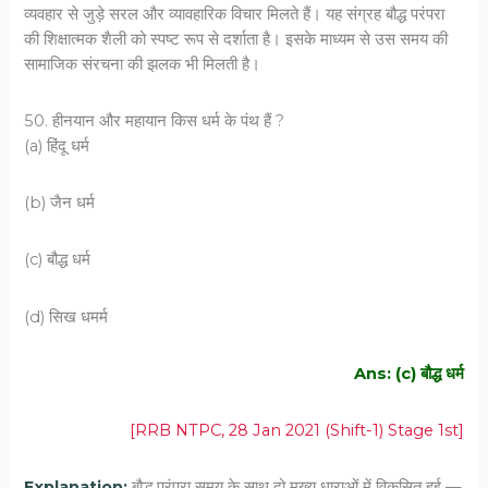
व्यवहार से जुड़े सरल और व्यावहारिक विचार मिलते हैं। यह संग्रह बौद्ध परंपरा
की शिक्षात्मक शैली को स्पष्ट रूप से दर्शाता है। इसके माध्यम से उस समय की
सामाजिक संरचना की झलक भी मिलती है।
50. हीनयान और महायान किस धर्म के पंथ हैं ?
(a) हिंदू धर्म
(b) जैन धर्म
(c) बौद्ध धर्म
(d) सिख धमर्म
Ans: (c) बौद्ध धर्म
[RRB NTPC, 28 Jan 2021 (Shift-1) Stage 1st]
Explanation:
बौद्ध परंपरा समय के साथ दो मुख्य धाराओं में विकसित हुई —