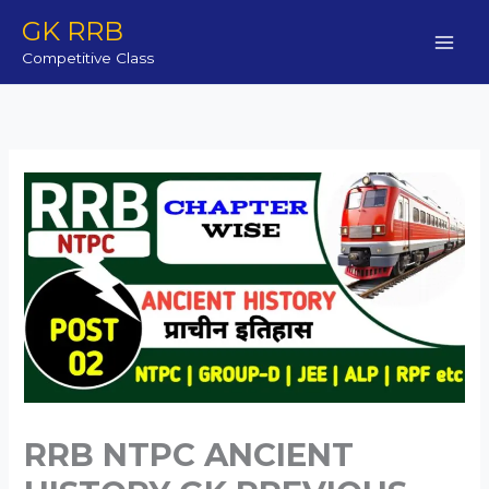
Skip
GK RRB
to
Competitive Class
content
RRB NTPC ANCIENT