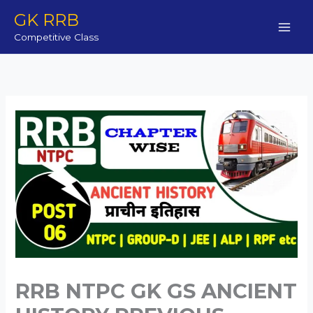
Skip
GK RRB
to
Competitive Class
content
RRB NTPC GK GS ANCIENT