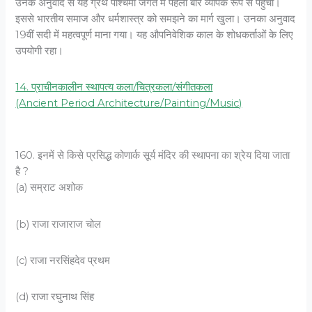
उनके अनुवाद से यह ग्रंथ पश्चिमी जगत में पहली बार व्यापक रूप से पहुँचा।
इससे भारतीय समाज और धर्मशास्त्र को समझने का मार्ग खुला। उनका अनुवाद
19वीं सदी में महत्वपूर्ण माना गया। यह औपनिवेशिक काल के शोधकर्ताओं के लिए
उपयोगी रहा।
14. प्राचीनकालीन स्थापत्य कला/चित्रकला/संगीतकला
(Ancient Period Architecture/Painting/Music)
160. इनमें से किसे प्रसिद्ध कोणार्क सूर्य मंदिर की स्थापना का श्रेय दिया जाता
है ?
(a) सम्राट अशोक
(b) राजा राजाराज चोल
(c) राजा नरसिंहदेव प्रथम
(d) राजा रघुनाथ सिंह