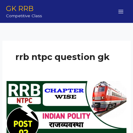
Skip
GK RRB
to
Competitive Class
content
rrb ntpc question gk