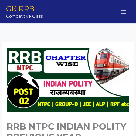
Skip
GK RRB
to
Competitive Class
content
RRB NTPC INDIAN POLITY