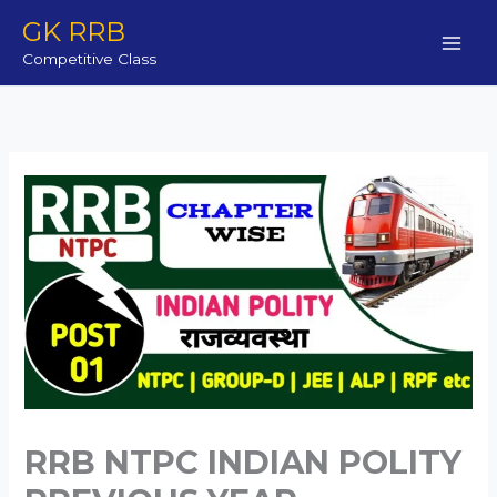
Skip
GK RRB
to
Competitive Class
content
RRB NTPC INDIAN POLITY