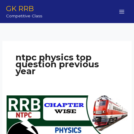
Skip
GK RRB
to
Competitive Class
content
ntpc physics top
question previous
year