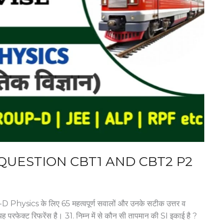
QUESTION CBT1 AND CBT2 P2
hysics के लिए 65 महत्वपूर्ण सवालों और उनके सटीक उत्तर व
ह परफेक्ट रिफरेंस है। 31. निम्‍न में से कौन सी तापमान की SI इकाई है ?