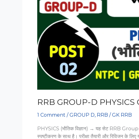
RRB GROUP-D PHYSICS 
1 Comment
/
GROUP D
,
RRB
/
GK RRB
PHYSICS (भौतिक विज्ञान) → यह सेट RRB Group-D P
स्पष्टीकरण के साथ है। परीक्षा तैयारी और रिविजन के लिए य