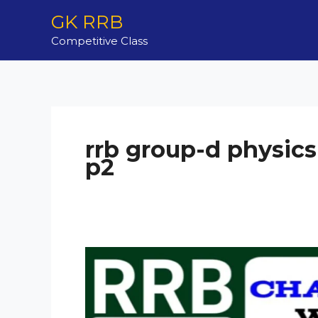
Skip
GK RRB
to
Competitive Class
content
rrb group-d physics
p2