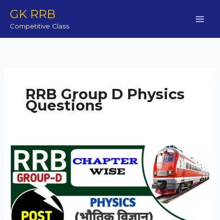
Skip
GK RRB
to
Competitive Class
content
RRB Group D Physics
Questions