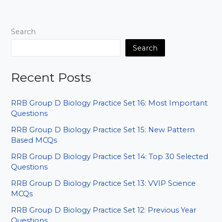
|
IMPORTANT
QUESTION
Search
2025
Search
Recent Posts
RRB Group D Biology Practice Set 16: Most Important
Questions
RRB Group D Biology Practice Set 15: New Pattern
Based MCQs
RRB Group D Biology Practice Set 14: Top 30 Selected
Questions
RRB Group D Biology Practice Set 13: VVIP Science
MCQs
RRB Group D Biology Practice Set 12: Previous Year
Questions