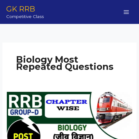
Skip
GK RRB
to
Competitive Class
content
Biology Most
Repeated Questions