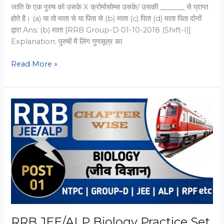
जाति के एक पुरुष को उसके X क्रोमोसोम्स उसके/ उसकी _______ से प्राप्त
होते है। (a) या तो माता से या पिता से (b) माता (c) पिता (d) माता पिता दोनों
द्वारा Ans: (b) माता [RRB Group-D 01-10-2018 (Shift-I)]
Explanation: पुरुषों में लिंग गुणसूत्र का
RRB
Read More »
Group
D
Biology
Practice
Set
09:
Baar-
Baar
Puche
Gaye
Sawal
RRB JEE/ALP Biology Practice Set