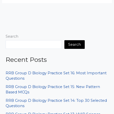
D
Biology
Practice
Set
08:
Baar-
Search
Baar
Puche
Search
Gaye
Sawal
Recent Posts
RRB Group D Biology Practice Set 16: Most Important
Questions
RRB Group D Biology Practice Set 15: New Pattern
Based MCQs
RRB Group D Biology Practice Set 14: Top 30 Selected
Questions