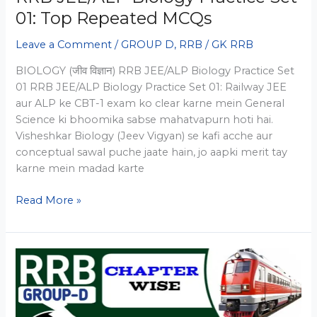
01: Top Repeated MCQs
Leave a Comment
/
GROUP D
,
RRB
/
GK RRB
BIOLOGY (जीव विज्ञान) RRB JEE/ALP Biology Practice Set
01 RRB JEE/ALP Biology Practice Set 01: Railway JEE
aur ALP ke CBT-1 exam ko clear karne mein General
Science ki bhoomika sabse mahatvapurn hoti hai.
Visheshkar Biology (Jeev Vigyan) se kafi acche aur
conceptual sawal puche jaate hain, jo aapki merit tay
karne mein madad karte
RRB
Read More »
JEE/ALP
Biology
Practice
Set
01:
Top
Repeated