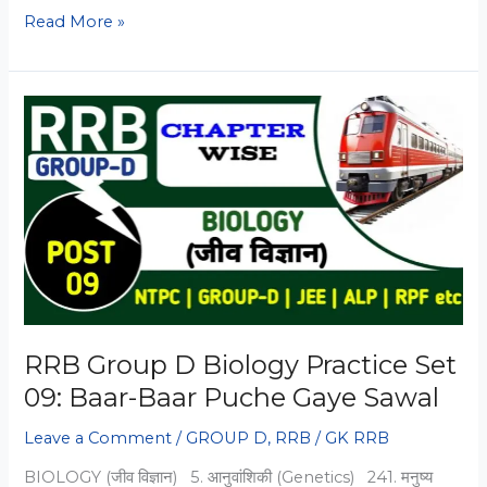
RRB
Read More »
Group
D
Biology
Practice
Set
10:
Baar-
Baar
Puche
Gaye
Sawal
RRB Group D Biology Practice Set
09: Baar-Baar Puche Gaye Sawal
Leave a Comment
/
GROUP D
,
RRB
/
GK RRB
BIOLOGY (जीव विज्ञान) 5. आनुवांशिकी (Genetics) 241. मनुष्य