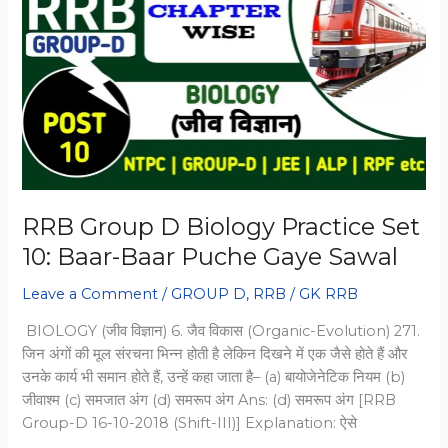
Practice
Set
11:
Top
30
Most
Important
MCQs
RRB Group D Biology Practice Set
10: Baar-Baar Puche Gaye Sawal
Leave a Comment
/
GROUP D
,
RRB
/
GK RRB
BIOLOGY (जीव विज्ञान) 6. जैव विकास (Organic-Evolution) 271.
जिन अंगों की मूल संरचना भिन्न होती है लेकिन दिखने में एक जैसे होते हैं और
उनके कार्य भी समान होते हैं, उन्हें कहा जाता है– (a) बायोजेनेटिक नियम (b)
जीवाश्म (c) समजात अंग (d) समरूप अंग Ans: (d) समरूप अंग [RRB
Group-D 16-10-2018 (Shift-III)] Explanation: ऐसे