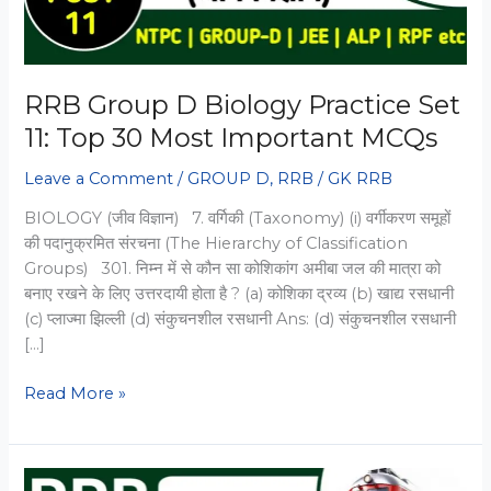
RRB Group D Biology Practice Set
11: Top 30 Most Important MCQs
Leave a Comment
/
GROUP D
,
RRB
/
GK RRB
BIOLOGY (जीव विज्ञान) 7. वर्गिकी (Taxonomy) (i) वर्गीकरण समूहों
की पदानुक्रमित संरचना (The Hierarchy of Classification
Groups) 301. निम्न में से कौन सा कोशिकांग अमीबा जल की मात्रा को
बनाए रखने के लिए उत्तरदायी होता है ? (a) कोशिका द्रव्य (b) खाद्य रसधानी
(c) प्लाज्मा झिल्ली (d) संकुचनशील रसधानी Ans: (d) संकुचनशील रसधानी
[…]
RRB
Read More »
Group
D
Biology