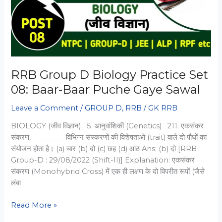
MCQs
RRB Group D Biology Practice Set
08: Baar-Baar Puche Gaye Sawal
Leave a Comment
/
GROUP D
,
RRB
/
GK RRB
BIOLOGY (जीव विज्ञान) 5. आनुवांशिकी (Genetics) 211. एकसंकर
संकरण, _________ विभिन्न संस्करणों की विशेषताओं (trait) वाले दो पौधों का
संयोजन होता है। (a) चार (b) दो (c) छह (d) आठ Ans: (b) दो [RRB
Group-D : 29/08/2022 (Shift-II)] Explanation: एकसंकर
संकरण (Monohybrid Cross) में एक ही लक्षण के दो विपरीत रूपों (जैसे
लंबा
RRB
Read More »
Group