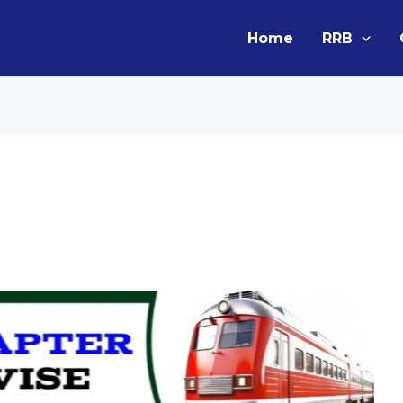
Home
RRB