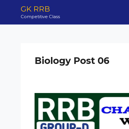
Skip
GK RRB
to
Competitive Class
content
Biology Post 06