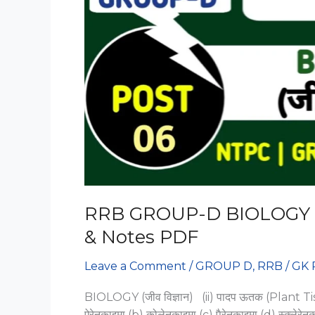
RRB GROUP-D BIOLOGY P
& Notes PDF
Leave a Comment
/
GROUP D
,
RRB
/
GK 
BIOLOGY (जीव विज्ञान) (ii) पादप ऊतक (Plant Tissu
ऐरेनकाइमा (b) कोलेनकाइमा (c) पैरेनकाइमा (d) स्क्ल