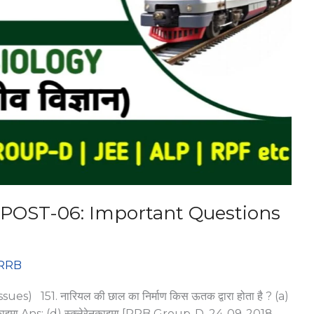
OST-06: Important Questions
RRB
es) 151. नारियल की छाल का निर्माण किस ऊतक द्वारा होता है ? (a)
ेरेनकाइमा Ans: (d) स्क्लेरेनकाइमा [RRB Group-D, 24-09-2018,