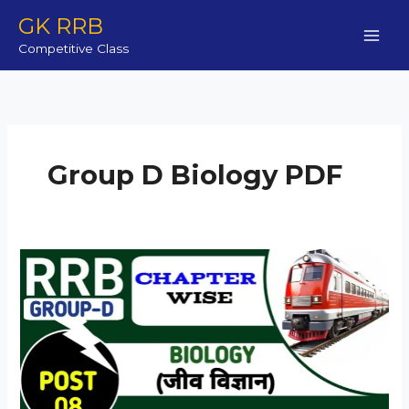
Skip
GK RRB
to
Competitive Class
content
Group D Biology PDF