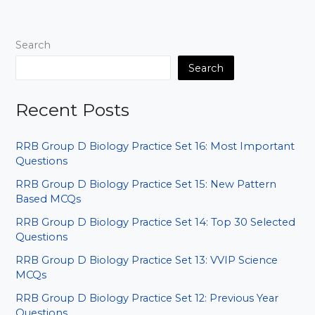
Set
08:
Baar-
Search
Baar
Puche
Search
Gaye
Sawal
Recent Posts
RRB Group D Biology Practice Set 16: Most Important
Questions
RRB Group D Biology Practice Set 15: New Pattern
Based MCQs
RRB Group D Biology Practice Set 14: Top 30 Selected
Questions
RRB Group D Biology Practice Set 13: VVIP Science
MCQs
RRB Group D Biology Practice Set 12: Previous Year
Questions