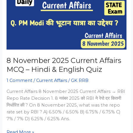
and
Energy
Questions
PDF
2018
8 November 2025 Current Affairs
MCQ – Hindi & English Quiz
1 Comment
/
Current Affairs
/
GK RRB
Current Affairs 8 November 2025 Current Affairs → RBI
Repo Rate Decision 1. 8 नवंबर 2025 को RBI ने रेपो दर कितनी
निर्धारित की ? On 8 November 2025, what was the repo
rate set by RBI ? A) 6.50% / 6.50% B) 6.75% / 6.75% C)
7% / 7% D) 6.25% / 6.25% Ans.
8
Read More »