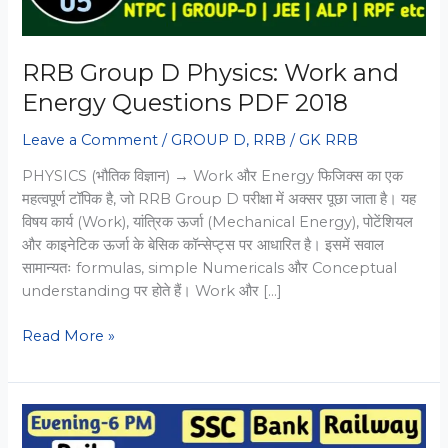
RRB Group D Physics: Work and
Energy Questions PDF 2018
Leave a Comment
/
GROUP D
,
RRB
/
GK RRB
PHYSICS (भौतिक विज्ञान) → Work और Energy फिजिक्स का एक
महत्वपूर्ण टॉपिक है, जो RRB Group D परीक्षा में अक्सर पूछा जाता है। यह
विषय कार्य (Work), यांत्रिक ऊर्जा (Mechanical Energy), पोटेंशियल
और काइनेटिक ऊर्जा के बेसिक कॉन्सेप्ट्स पर आधारित है। इसमें सवाल
सामान्यतः formulas, simple Numericals और Conceptual
understanding पर होते हैं। Work और […]
RRB
Read More »
Group
D
Physics:
Work