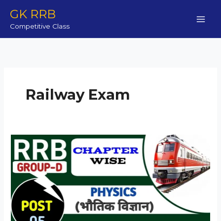
Skip
GK RRB
to
Competitive Class
content
Railway Exam