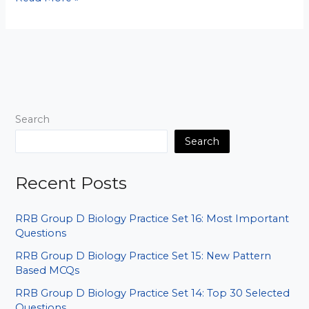
November
2025
Current
Affairs
MCQ
–
Hindi
Search
&
English
Search
Quiz
Recent Posts
RRB Group D Biology Practice Set 16: Most Important
Questions
RRB Group D Biology Practice Set 15: New Pattern
Based MCQs
RRB Group D Biology Practice Set 14: Top 30 Selected
Questions